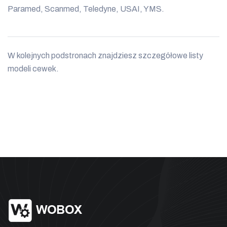
Paramed, Scanmed, Teledyne, USAI, YMS.
W kolejnych podstronach znajdziesz szczegółowe listy
modeli cewek.