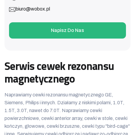
biuro@wobox.pl
Napisz Do Nas
Serwis cewek rezonansu
magnetycznego
Naprawiamy cewki rezonansu magnetycznego GE,
Siemens, Philips i innych. Działamy z niskimi polami, 1.0T,
1.5T, 3.0T, nawet do 7.0T. Naprawiamy cewki
powierzchniowe, cewki anterior array, cewki w stole, cewki
kończyn, głowowe, cewki brzuszne, cewki typu "bird-cage"
i inne. Serwisujemy cewki odbiorcze i nadawczo-odbiorcze.