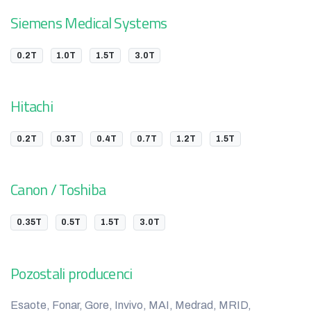
Siemens Medical Systems
0.2T
1.0T
1.5T
3.0T
Hitachi
0.2T
0.3T
0.4T
0.7T
1.2T
1.5T
Canon / Toshiba
0.35T
0.5T
1.5T
3.0T
Pozostali producenci
Esaote, Fonar, Gore, Invivo, MAI, Medrad, MRID,